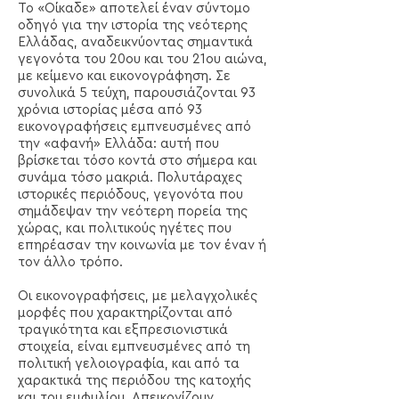
Το «Οίκαδε» αποτελεί έναν σύντομο
οδηγό για την ιστορία της νεότερης
Ελλάδας, αναδεικνύοντας σημαντικά
γεγονότα του 20ου και του 21ου αιώνα,
με κείμενο και εικονογράφηση. Σε
συνολικά 5 τεύχη, παρουσιάζονται 93
χρόνια ιστορίας μέσα από 93
εικονογραφήσεις εμπνευσμένες από
την «αφανή» Ελλάδα: αυτή που
βρίσκεται τόσο κοντά στο σήμερα και
συνάμα τόσο μακριά. Πολυτάραχες
ιστορικές περιόδους, γεγονότα που
σημάδεψαν την νεότερη πορεία της
χώρας, και πολιτικούς ηγέτες που
επηρέασαν την κοινωνία με τον έναν ή
τον άλλο τρόπο.
Οι εικονογραφήσεις, με μελαγχολικές
μορφές που χαρακτηρίζονται από
τραγικότητα και εξπρεσιονιστικά
στοιχεία, είναι εμπνευσμένες από τη
πολιτική γελοιογραφία, και από τα
χαρακτικά της περιόδου της κατοχής
και του εμφυλίου. Απεικονίζουν